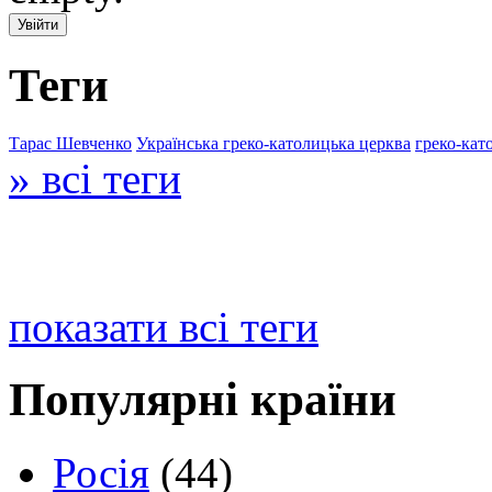
Теги
Тарас Шевченко
Українська греко-католицька церква
греко-кат
» всі теги
показати всі теги
Популярні країни
Росія
(44)