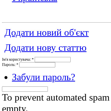
Додати новий об'єкт
Додати нову статтю
Ім'я користувача:
*
Пароль:
*
Забули пароль?
To prevent automated spam s
empty.