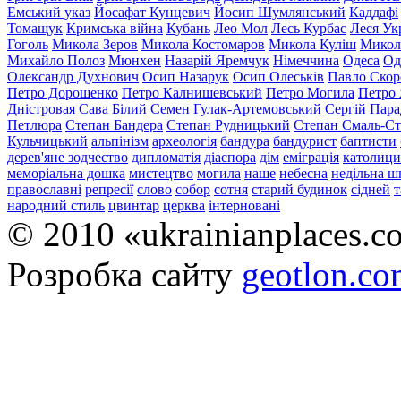
Емський указ
Йосафат Кунцевич
Йосип Шумлянський
Каддафі
Томащук
Кримська війна
Кубань
Лео Мол
Лесь Курбас
Леся Ук
Гоголь
Микола Зеров
Микола Костомаров
Микола Куліш
Микол
Михайло Полоз
Мюнхен
Назарій Яремчук
Німеччина
Одеса
Од
Олександр Духнович
Осип Назарук
Осип Олеськів
Павло Скор
Петро Дорошенко
Петро Калнишевський
Петро Могила
Петро
Дністровая
Сава Білий
Семен Гулак-Артемовський
Сергій Пар
Петлюра
Степан Бандера
Степан Рудницький
Степан Смаль-С
Кульчицький
альпінізм
археологія
бандура
бандурист
баптисти
дерев'яне зодчество
дипломатія
діаспора
дім
еміграція
католици
меморіальна дошка
мистецтво
могила
наше
небесна
недільна ш
православні
репресії
слово
собор
сотня
старий будинок
сідней
т
народний стиль
цвинтар
церква
інтерновані
© 2010 «ukrainianplaces.
Розробка сайту
geotlon.c