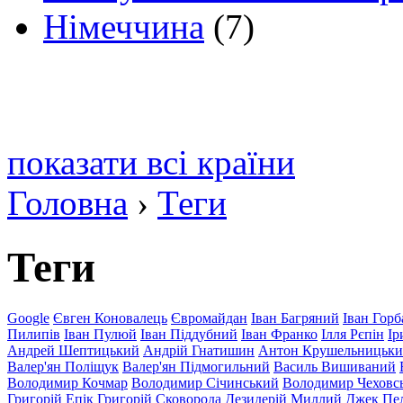
Німеччина
(7)
показати всі країни
Головна
›
Теги
Теги
Google
Євген Коновалець
Євромайдан
Іван Багряний
Іван Горб
Пилипів
Іван Пулюй
Іван Піддубний
Іван Франко
Ілля Рєпін
Ір
Андрей Шептицький
Андрій Гнатишин
Антон Крушельницьк
Валер'ян Поліщук
Валер'ян Підмогильний
Василь Вишиваний
Володимир Кочмар
Володимир Січинський
Володимир Чеховс
Григорій Епік
Григорій Сковорода
Дезидерій Миллий
Джек Пе