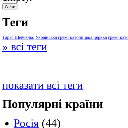
Теги
Тарас Шевченко
Українська греко-католицька церква
греко-кат
» всі теги
показати всі теги
Популярні країни
Росія
(44)