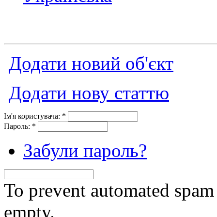
Додати новий об'єкт
Додати нову статтю
Ім'я користувача:
*
Пароль:
*
Забули пароль?
To prevent automated spam s
empty.