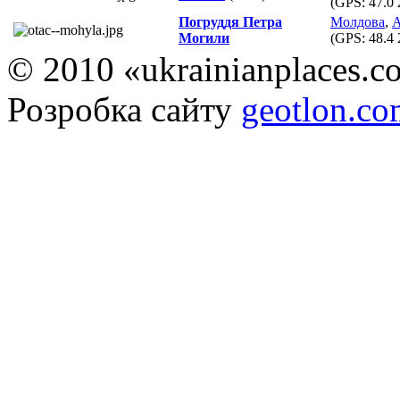
(GPS:
47.0 
Погруддя Петра
Молдова
,
А
Могили
(GPS:
48.4 
© 2010 «ukrainianplaces.
Розробка сайту
geotlon.c