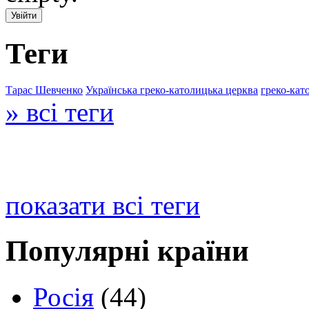
Теги
Тарас Шевченко
Українська греко-католицька церква
греко-кат
» всі теги
показати всі теги
Популярні країни
Росія
(44)