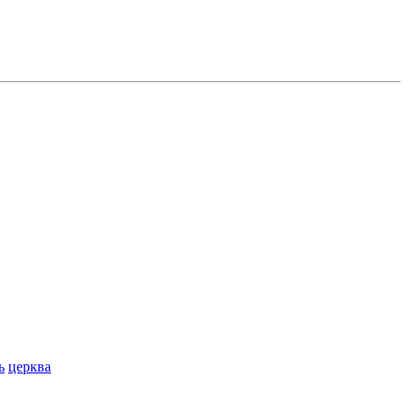
ь
церква