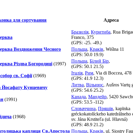
Адреса
Бразилія
,
Куритиба
, Rua Briga
церква
Franco, 375
(GPS:
-25. -49.
)
церква Воздвиження Чесного
Польща
,
Краків
, Wiślna 11
(GPS:
50.0 19.9
)
Польща
,
Білий Бір
,
ерква Різдва Богородиці
(1997)
(GPS:
50.1 21.5
)
Італія
,
Рим
, Via di Boccea, 478
собор св. Софії
(1969)
(GPS:
41.9 12.3
)
Литва
,
Вільнюс
, Aušros Vartų 
 Йосафату Кунцевичу
(GPS:
54.6 25.2
)
Канада
,
Мандейр
, 5420 Sawchu
ан
(1991)
(GPS:
53.5 -112
)
Словаччина
,
Пряшів
, kaplnka
gréckokatolíckeho katedrálneho
йдича
(1968)
sv. Jána Krstiteľa (ul. Hlavná)
(GPS:
48.9 21.2
)
католицька каплиця Св.Апостола
Польща
,
Краків
, ul. Siostry Fa