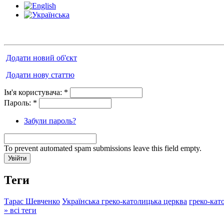
Додати новий об'єкт
Додати нову статтю
Ім'я користувача:
*
Пароль:
*
Забули пароль?
To prevent automated spam submissions leave this field empty.
Теги
Тарас Шевченко
Українська греко-католицька церква
греко-кат
» всі теги