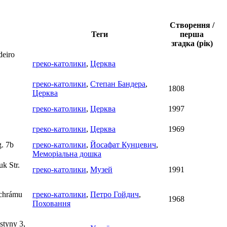
Створення /
Теги
перша
згадка (рік)
deiro
греко-католики
,
Церква
греко-католики
,
Степан Бандера
,
1808
Церква
греко-католики
,
Церква
1997
греко-католики
,
Церква
1969
g. 7b
греко-католики
,
Йосафат Кунцевич
,
Меморіальна дошка
k Str.
греко-католики
,
Музей
1991
 chrámu
греко-католики
,
Петро Гойдич
,
1968
Поховання
ustyny 3,