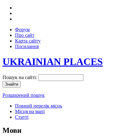
Форум
Про сайт
Карта сайту
Посилання
UKRAINIAN PLACES
Пошук на сайті:
Розширений пошук
Повний перелік місць
Місця на мапі
Статті
Мови