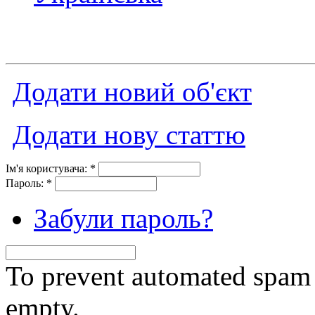
Додати новий об'єкт
Додати нову статтю
Ім'я користувача:
*
Пароль:
*
Забули пароль?
To prevent automated spam s
empty.