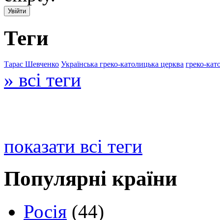
Теги
Тарас Шевченко
Українська греко-католицька церква
греко-кат
» всі теги
показати всі теги
Популярні країни
Росія
(44)