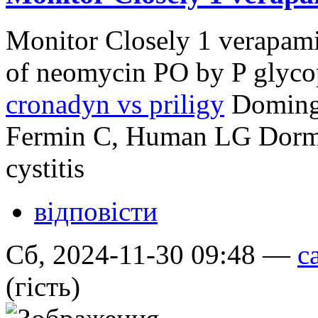
Monitor Closely 1 verapamil 
of neomycin PO by P glyco
cronadyn vs priligy
Doming
Fermin C, Human LG Dormant
cystitis
відповісти
Сб, 2024-11-30 09:48 —
c
(гість)