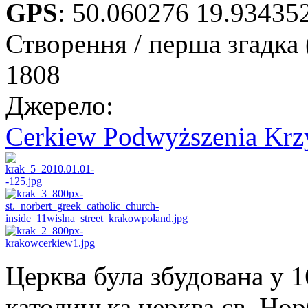
GPS
:
50.060276 19.93435
Створення / перша згадка 
1808
Джерело:
Cerkiew Podwyższenia Krz
Церква була збудована у 1
католицька церква св. Нор