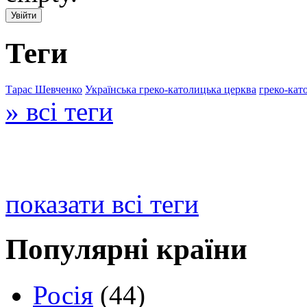
Теги
Тарас Шевченко
Українська греко-католицька церква
греко-кат
» всі теги
показати всі теги
Популярні країни
Росія
(44)