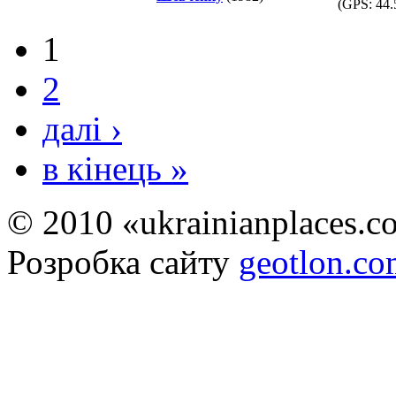
(GPS:
44.
1
2
далі ›
в кінець »
© 2010 «ukrainianplaces.
Розробка сайту
geotlon.c