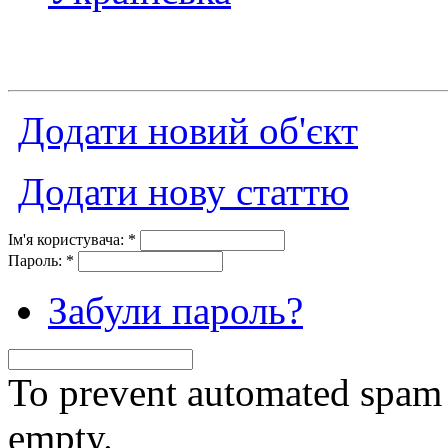
Додати новий об'єкт
Додати нову статтю
Ім'я користувача:
*
Пароль:
*
Забули пароль?
To prevent automated spam s
empty.