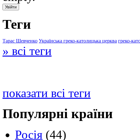
Теги
Тарас Шевченко
Українська греко-католицька церква
греко-кат
» всі теги
показати всі теги
Популярні країни
Росія
(44)