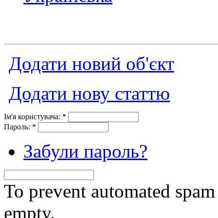
Додати новий об'єкт
Додати нову статтю
Ім'я користувача:
*
Пароль:
*
Забули пароль?
To prevent automated spam s
empty.