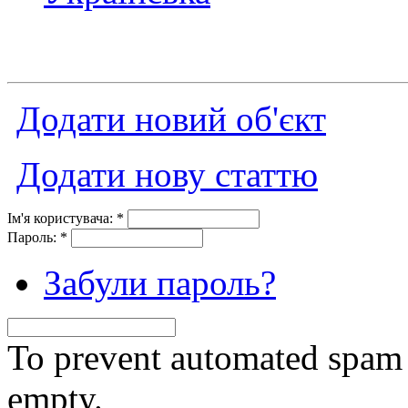
Додати новий об'єкт
Додати нову статтю
Ім'я користувача:
*
Пароль:
*
Забули пароль?
To prevent automated spam s
empty.