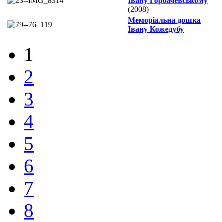
Івану Горбачевському
(2008)
Меморіальна дошка
Івану Кожедубу
1
2
3
4
5
6
7
8