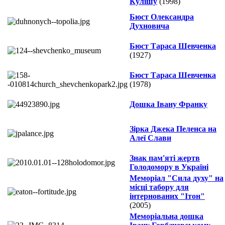
Кулішу
(1998)
Бюст Олександра
Духновича
Бюст Тараса Шевченка
(1927)
Бюст Тараса Шевченка
(1978)
Дошка Івану Франку
Зірка Джека Пеленса на
Алеї Слави
Знак пам'яті жертв
Голодомору в Україні
Меморіал "Сила духу" на
місці табору для
інтернованих "Ітон"
(2005)
Меморіальна дошка