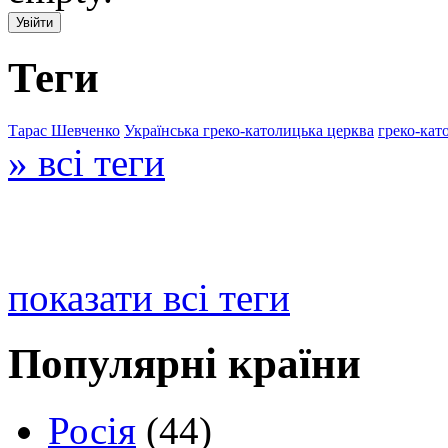
Теги
Тарас Шевченко
Українська греко-католицька церква
греко-кат
» всі теги
показати всі теги
Популярні країни
Росія
(44)