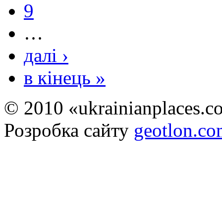
9
…
далі ›
в кінець »
© 2010 «ukrainianplaces.
Розробка сайту
geotlon.c