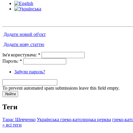
Додати новий об'єкт
Додати нову статтю
Ім'я користувача:
*
Пароль:
*
Забули пароль?
To prevent automated spam submissions leave this field empty.
Теги
Тарас Шевченко
Українська греко-католицька церква
греко-кат
» всі теги