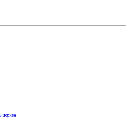
ь
церква