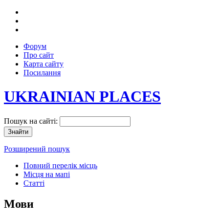
Форум
Про сайт
Карта сайту
Посилання
UKRAINIAN PLACES
Пошук на сайті:
Розширений пошук
Повний перелік місць
Місця на мапі
Статті
Мови