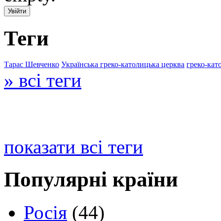
Теги
Тарас Шевченко
Українська греко-католицька церква
греко-кат
» всі теги
показати всі теги
Популярні країни
Росія
(44)