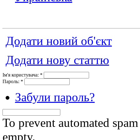
Додати новий об'єкт
Додати нову статтю
Ім'я користувача:
*
Пароль:
*
Забули пароль?
To prevent automated spam s
empty.