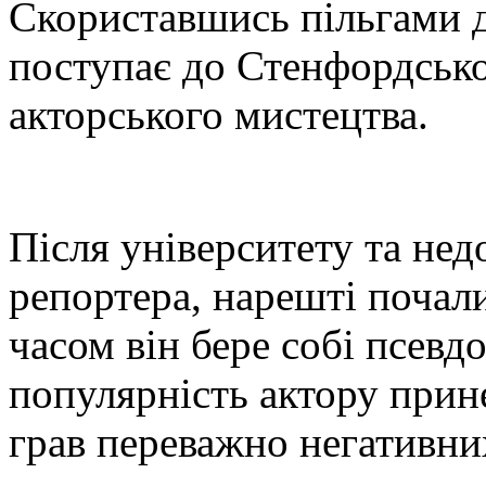
Скориставшись пільгами д
поступає до Стенфордсько
акторського мистецтва.
Після університету та недо
репортера, нарешті почалис
часом він бере собі псевд
популярність актору прине
грав переважно негативни