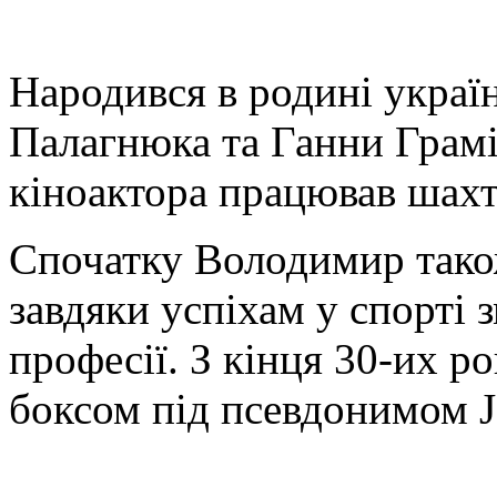
Народився в родині украї
Палагнюка та Ганни Грамі
кіноактора працював шахта
Спочатку Володимир тако
завдяки успіхам у спорті 
професії. З кінця 30-их р
боксом під псевдонимом J