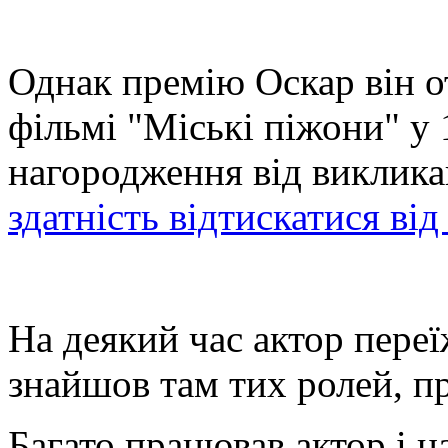
Однак премію Оскар він о
фільмі "Міські піжони" у 
нагородження від виклика
здатність відтискатися від
На деякий час актор пере
знайшов там тих ролей, пр
Багато працював актор і н