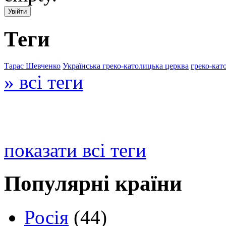
Теги
Тарас Шевченко
Українська греко-католицька церква
греко-кат
» всі теги
показати всі теги
Популярні країни
Росія
(44)