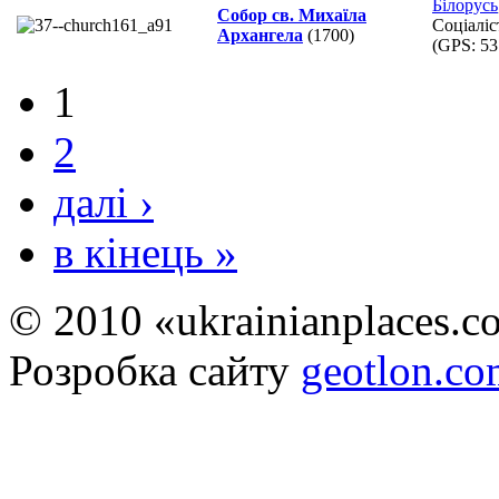
Білорусь
Собор св. Михаїла
Соціаліс
Архангела
(1700)
(GPS:
53
1
2
далі ›
в кінець »
© 2010 «ukrainianplaces.
Розробка сайту
geotlon.c