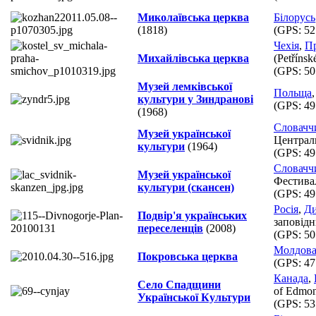
Миколаївська церква
Білорусь
(1818)
(GPS:
52
Чехія
,
П
Михайлівська церква
(Petřínsk
(GPS:
50
Музей лемківської
Польща
культури у Зиндранові
(GPS:
49
(1968)
Словачч
Музей української
Централь
культури
(1964)
(GPS:
49
Словачч
Музей української
Фестивал
культури (скансен)
(GPS:
49
Росія
,
Ди
Подвір'я українських
заповідн
переселенців
(2008)
(GPS:
50
Молдов
Покровська церква
(GPS:
47
Канада
,
Село Спадщини
of Edmon
Української Культури
(GPS:
53