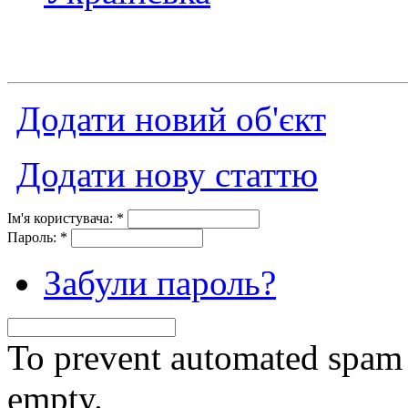
Додати новий об'єкт
Додати нову статтю
Ім'я користувача:
*
Пароль:
*
Забули пароль?
To prevent automated spam s
empty.