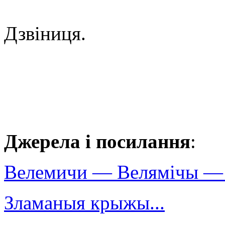
Дзвіниця.
Джерела і посилання
:
Велемичи — Велямічы — 
Зламаныя крыжы...