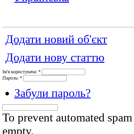
Додати новий об'єкт
Додати нову статтю
Ім'я користувача:
*
Пароль:
*
Забули пароль?
To prevent automated spam s
empty.