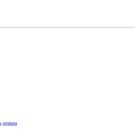
ь
церква