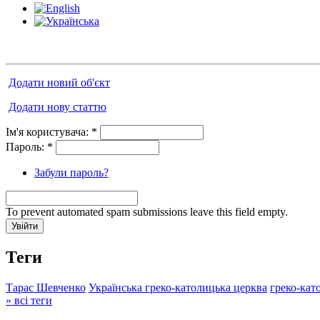
Додати новий об'єкт
Додати нову статтю
Ім'я користувача:
*
Пароль:
*
Забули пароль?
To prevent automated spam submissions leave this field empty.
Теги
Тарас Шевченко
Українська греко-католицька церква
греко-кат
» всі теги