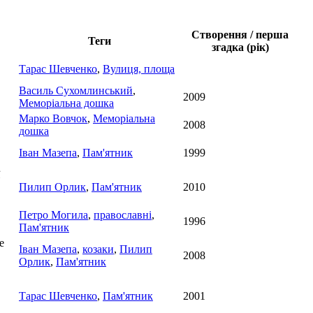
Створення / перша
Теги
згадка (рік)
Тарас Шевченко
,
Вулиця, площа
Василь Сухомлинський
,
2009
Меморіальна дошка
Марко Вовчок
,
Меморіальна
2008
дошка
Іван Мазепа
,
Пам'ятник
1999
Пилип Орлик
,
Пам'ятник
2010
Петро Могила
,
православні
,
1996
Пам'ятник
е
Іван Мазепа
,
козаки
,
Пилип
2008
Орлик
,
Пам'ятник
Тарас Шевченко
,
Пам'ятник
2001