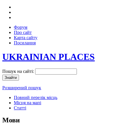
Форум
Про сайт
Карта сайту
Посилання
UKRAINIAN PLACES
Пошук на сайті:
Розширений пошук
Повний перелік місць
Місця на мапі
Статті
Мови