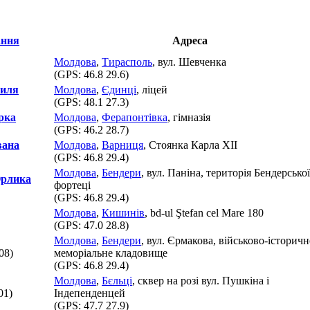
Адреса
Молдова
,
Тирасполь
, вул. Шевченка
(GPS:
46.8 29.6
)
силя
Молдова
,
Єдинці
, ліцей
(GPS:
48.1 27.3
)
рка
Молдова
,
Ферапонтівка
, гімназія
(GPS:
46.2 28.7
)
вана
Молдова
,
Варниця
, Стоянка Карла ХІІ
(GPS:
46.8 29.4
)
Молдова
,
Бендери
, вул. Паніна, територія Бендерської
Орлика
фортеці
(GPS:
46.8 29.4
)
Молдова
,
Кишинів
, bd-ul Ştefan cel Mare 180
(GPS:
47.0 28.8
)
Молдова
,
Бендери
, вул. Єрмакова, військово-історичн
08)
меморіальне кладовище
(GPS:
46.8 29.4
)
Молдова
,
Бєльці
, сквер на розі вул. Пушкіна і
01)
Індепенденцей
(GPS:
47.7 27.9
)