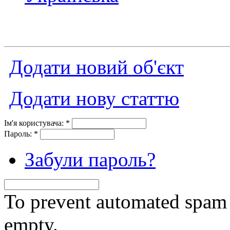
Додати новий об'єкт
Додати нову статтю
Ім'я користувача:
*
Пароль:
*
Забули пароль?
To prevent automated spam s
empty.