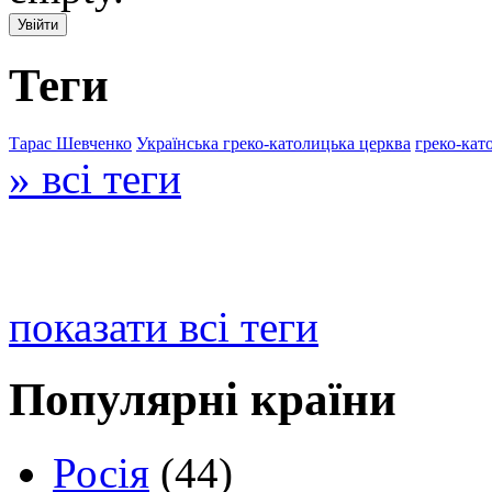
Теги
Тарас Шевченко
Українська греко-католицька церква
греко-кат
» всі теги
показати всі теги
Популярні країни
Росія
(44)