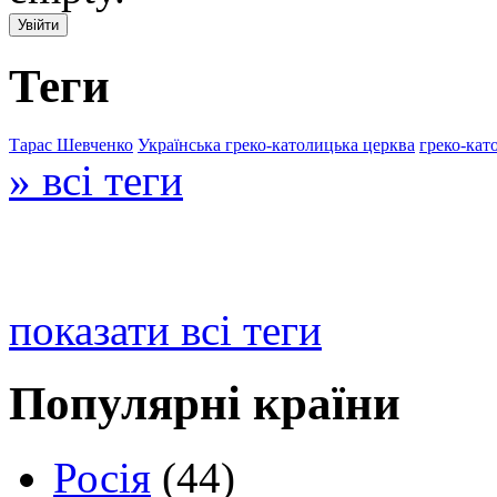
Теги
Тарас Шевченко
Українська греко-католицька церква
греко-кат
» всі теги
показати всі теги
Популярні країни
Росія
(44)