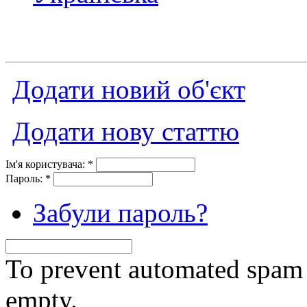
Додати новий об'єкт
Додати нову статтю
Ім'я користувача:
*
Пароль:
*
Забули пароль?
To prevent automated spam s
empty.