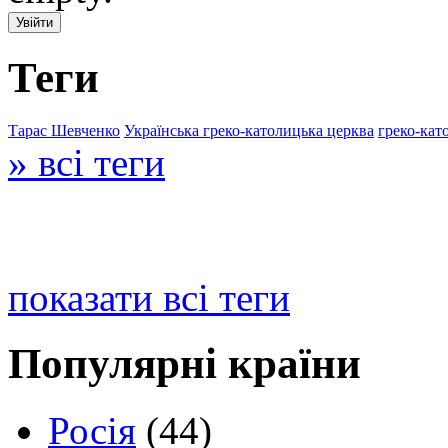
Теги
Тарас Шевченко
Українська греко-католицька церква
греко-кат
» всі теги
показати всі теги
Популярні країни
Росія
(44)