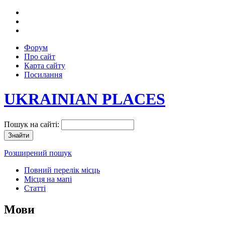
Форум
Про сайт
Карта сайту
Посилання
UKRAINIAN PLACES
Пошук на сайті:
Розширений пошук
Повний перелік місць
Місця на мапі
Статті
Мови