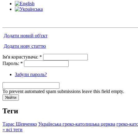
Додати новий об'єкт
Додати нову статтю
Ім'я користувача:
*
Пароль:
*
Забули пароль?
To prevent automated spam submissions leave this field empty.
Теги
Тарас Шевченко
Українська греко-католицька церква
греко-кат
» всі теги