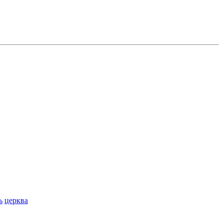
ь
церква