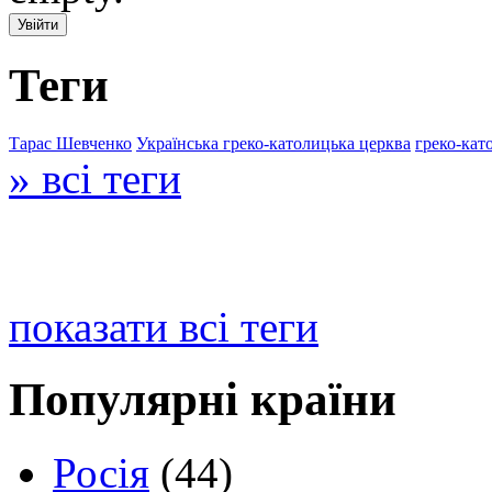
Теги
Тарас Шевченко
Українська греко-католицька церква
греко-кат
» всі теги
показати всі теги
Популярні країни
Росія
(44)