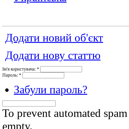
Додати новий об'єкт
Додати нову статтю
Ім'я користувача:
*
Пароль:
*
Забули пароль?
To prevent automated spam s
empty.