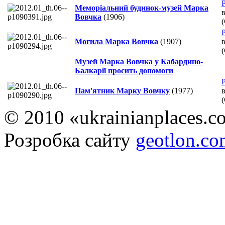
Р
Меморіальний будинок-музей Марка
Вовчка
(1906)
Р
Могила Марка Вовчка
(1907)
Музей Марка Вовчка у Кабардино-
Балкарії просить допомоги
Р
Пам'ятник Марку Вовчку
(1977)
© 2010 «ukrainianplaces.
Розробка сайту
geotlon.c