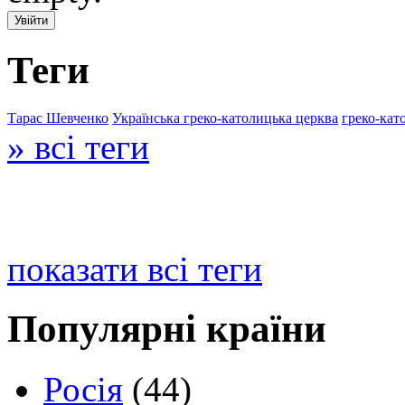
Теги
Тарас Шевченко
Українська греко-католицька церква
греко-кат
» всі теги
показати всі теги
Популярні країни
Росія
(44)