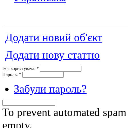
Додати новий об'єкт
Додати нову статтю
Ім'я користувача:
*
Пароль:
*
Забули пароль?
To prevent automated spam s
empty.