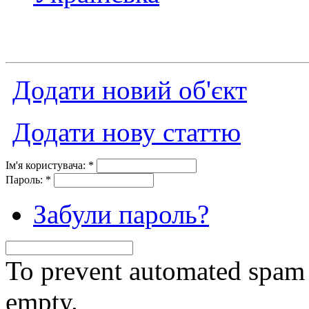
Додати новий об'єкт
Додати нову статтю
Ім'я користувача:
*
Пароль:
*
Забули пароль?
To prevent automated spam s
empty.