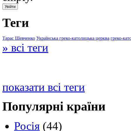
Теги
Тарас Шевченко
Українська греко-католицька церква
греко-кат
» всі теги
показати всі теги
Популярні країни
Росія
(44)