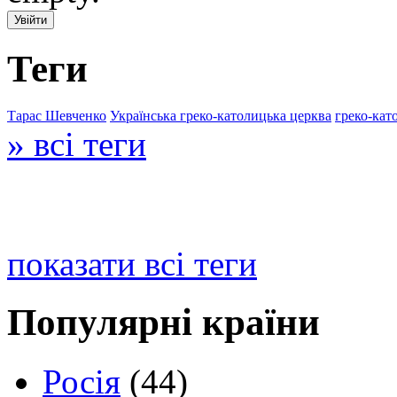
Теги
Тарас Шевченко
Українська греко-католицька церква
греко-кат
» всі теги
показати всі теги
Популярні країни
Росія
(44)