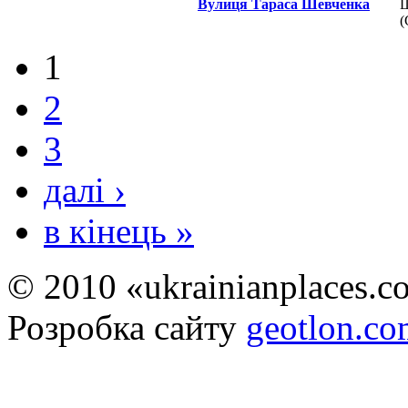
Вулиця Тараса Шевченка
Ш
(
1
2
3
далі ›
в кінець »
© 2010 «ukrainianplaces.
Розробка сайту
geotlon.c