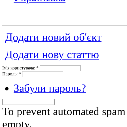
Додати новий об'єкт
Додати нову статтю
Ім'я користувача:
*
Пароль:
*
Забули пароль?
To prevent automated spam s
empty.