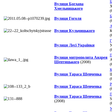
Б
Вулиця Богдана
Х
Хмельницького
(
Б
Вулиця Гоголя
(
А
Вулиця Кульчицького
К
(
Г
Вулиця Лесі Українки
У
(
П
Вулиця митрополита Андрея
A
Шептицького
(2008)
(
К
Вулиця Тараса Шевченка
Ш
(
Р
Вулиця Тараса Шевченка
(
П
Вулиця Тараса Шевченка
S
(2008)
(
У