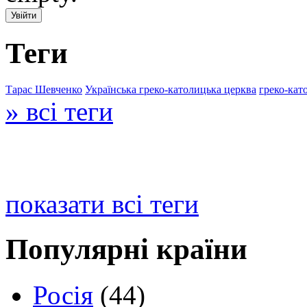
Теги
Тарас Шевченко
Українська греко-католицька церква
греко-кат
» всі теги
показати всі теги
Популярні країни
Росія
(44)