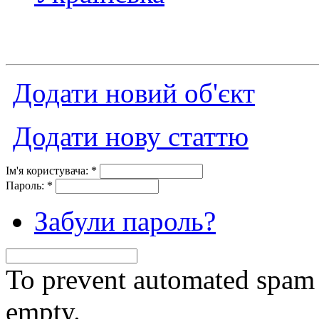
Додати новий об'єкт
Додати нову статтю
Ім'я користувача:
*
Пароль:
*
Забули пароль?
To prevent automated spam s
empty.