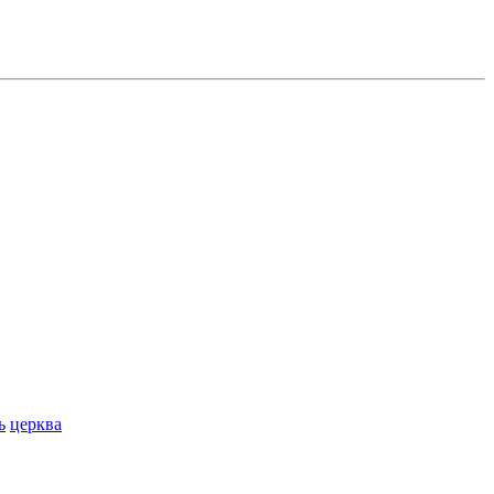
ь
церква