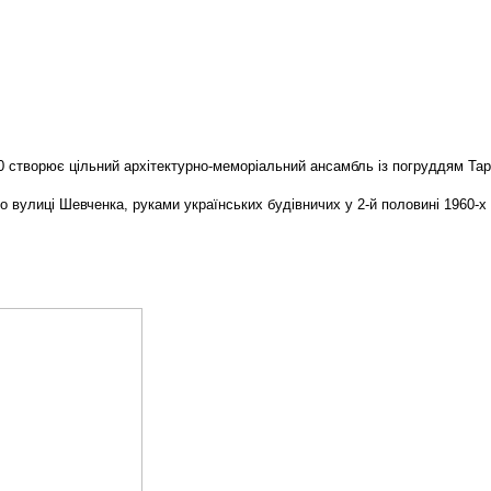
0 створює цільний архітектурно-меморіальний ансамбль із погруддям Та
о вулиці Шевченка, руками українських будівничих у 2-й половині 1960-х 