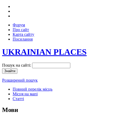
Форум
Про сайт
Карта сайту
Посилання
UKRAINIAN PLACES
Пошук на сайті:
Розширений пошук
Повний перелік місць
Місця на мапі
Статті
Мови