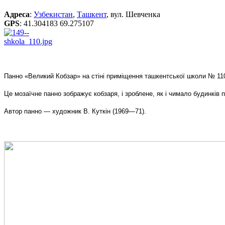
Адреса
:
Узбекистан
,
Ташкент
, вул. Шевченка
GPS
:
41.304183 69.275107
Панно «Великий Кобзар» на стіні приміщення ташкентської школи № 11
Це мозаїчне панно зображує кобзаря, і зроблене, як і чимало будинків п
Автор панно — художник В. Куткін (1969—71).