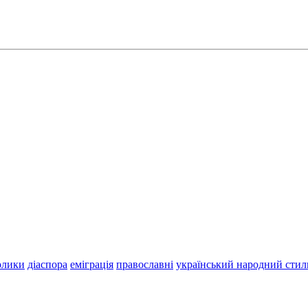
олики
діаспора
еміграція
православні
український народний стил