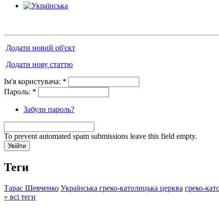
Додати новий об'єкт
Додати нову статтю
Ім'я користувача:
*
Пароль:
*
Забули пароль?
To prevent automated spam submissions leave this field empty.
Теги
Тарас Шевченко
Українська греко-католицька церква
греко-кат
» всі теги