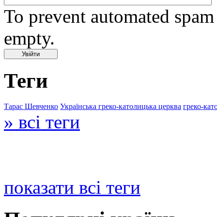
To prevent automated spam s
empty.
Теги
Тарас Шевченко
Українська греко-католицька церква
греко-кат
» всі теги
показати всі теги