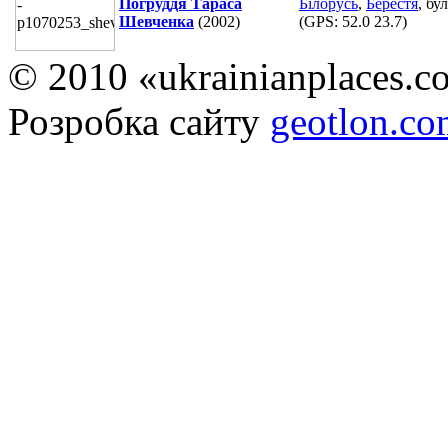
Погруддя Тараса
Білорусь
,
Берестя
, бу
Шевченка
(2002)
(GPS:
52.0 23.7
)
© 2010 «ukrainianplaces.
Розробка сайту
geotlon.c