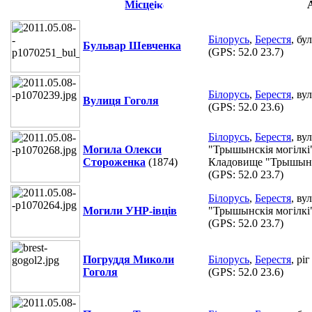
Місце
Білорусь
,
Берестя
, бу
Бульвар Шевченка
(GPS:
52.0 23.7
)
Білорусь
,
Берестя
, ву
Вулиця Гоголя
(GPS:
52.0 23.6
)
Білорусь
,
Берестя
, ву
Могила Олекси
"Трышынскія могілкі
Стороженка
(1874)
Кладовище "Трышынск
(GPS:
52.0 23.7
)
Білорусь
,
Берестя
, ву
Могили УНР-івців
"Трышынскія могілкі
(GPS:
52.0 23.7
)
Погруддя Миколи
Білорусь
,
Берестя
, рі
Гоголя
(GPS:
52.0 23.6
)