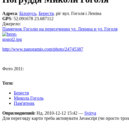
Адреса
:
Білорусь
,
Берестя
, ріг вул. Гоголя і Леніна
GPS
:
52.091678 23.687112
Джерело:
Памятник Гоголю на пересечении ул. Ленина и ул. Гоголя
http://www.panoramio.com/photo/24745387
Фото 2011:
Теги:
Берестя
Микола Гоголь
Пам'ятник
Оприлюднений:
Нд, 2010-12-12 15:42 —
Svirya
Для перегляду карти треба активувати Javascript (чи просто тро