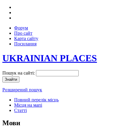
Форум
Про сайт
Карта сайту
Посилання
UKRAINIAN PLACES
Пошук на сайті:
Розширений пошук
Повний перелік місць
Місця на мапі
Статті
Мови