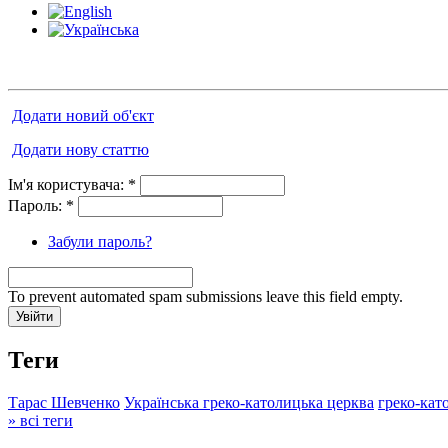
Додати новий об'єкт
Додати нову статтю
Ім'я користувача:
*
Пароль:
*
Забули пароль?
To prevent automated spam submissions leave this field empty.
Теги
Тарас Шевченко
Українська греко-католицька церква
греко-кат
» всі теги