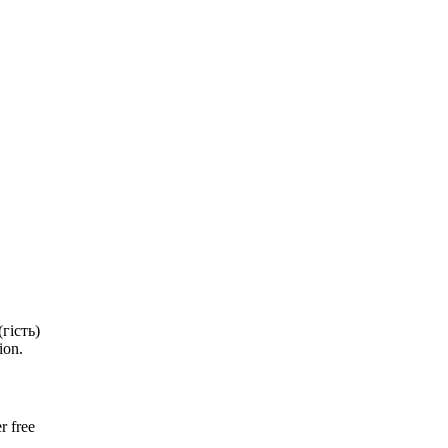
(гість)
r free