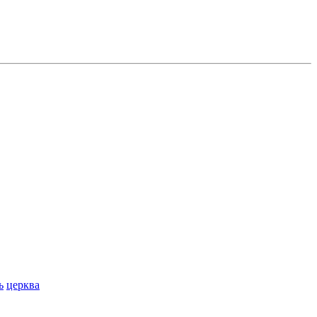
ь
церква