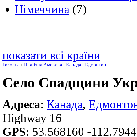
Німеччина
(7)
показати всі країни
Головна
›
Північна Америка
›
Канада
›
Едмонтон
Село Спадщини Укр
Адреса
:
Канада
,
Едмонто
Highway 16
GPS
:
53.568160 -112.794