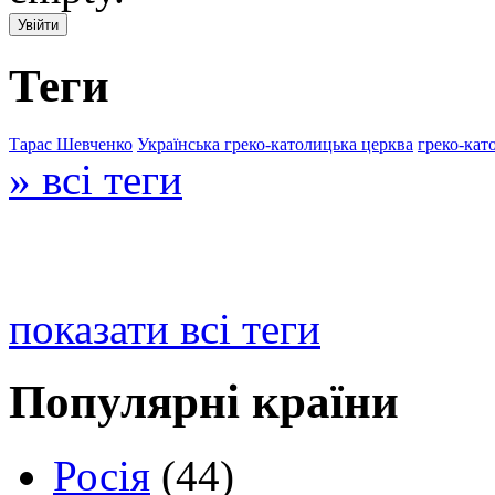
Теги
Тарас Шевченко
Українська греко-католицька церква
греко-кат
» всі теги
показати всі теги
Популярні країни
Росія
(44)