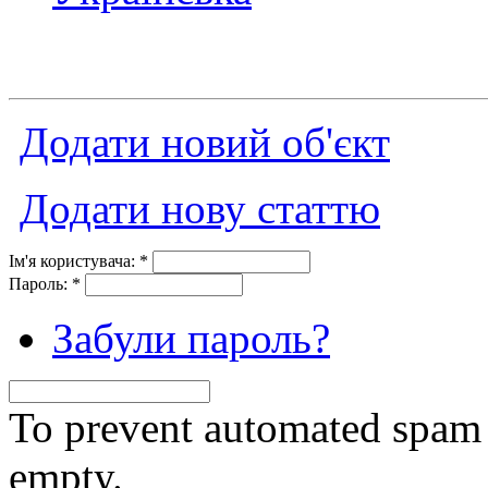
Додати новий об'єкт
Додати нову статтю
Ім'я користувача:
*
Пароль:
*
Забули пароль?
To prevent automated spam s
empty.