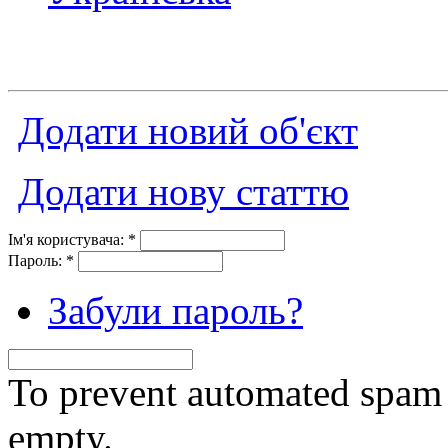
Додати новий об'єкт
Додати нову статтю
Ім'я користувача:
*
Пароль:
*
Забули пароль?
To prevent automated spam s
empty.