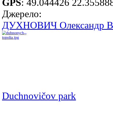
GPS
:
49.044426 22.35588
Джерело:
ДУХНОВИЧ Олександр В
Duchnovičov park