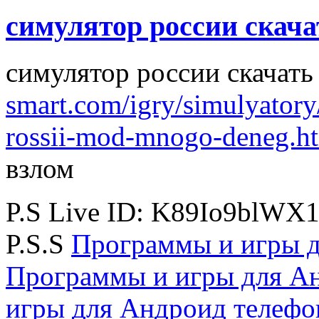
симулятор россии скача
симулятор россии скачать
smart.com/igry/simulyatory
rossii-mod-mnogo-deneg.h
взлом
P.S Live ID: K89Io9blWX
P.S.S
Программы и игры д
Программы и игры для А
игры для Андроид телефо