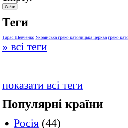
Теги
Тарас Шевченко
Українська греко-католицька церква
греко-кат
» всі теги
показати всі теги
Популярні країни
Росія
(44)