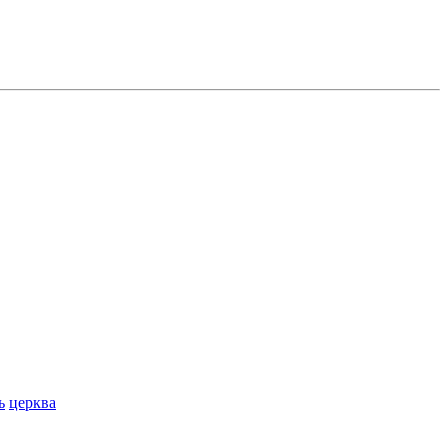
ь
церква