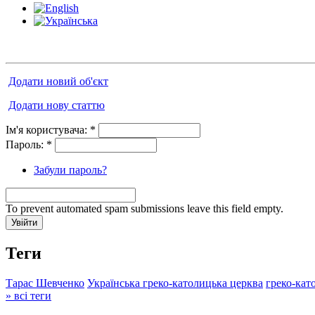
Додати новий об'єкт
Додати нову статтю
Ім'я користувача:
*
Пароль:
*
Забули пароль?
To prevent automated spam submissions leave this field empty.
Теги
Тарас Шевченко
Українська греко-католицька церква
греко-кат
» всі теги