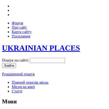
Форум
Про сайт
Карта сайту
Посилання
UKRAINIAN PLACES
Пошук на сайті:
Розширений пошук
Повний перелік місць
Місця на мапі
Статті
Мови