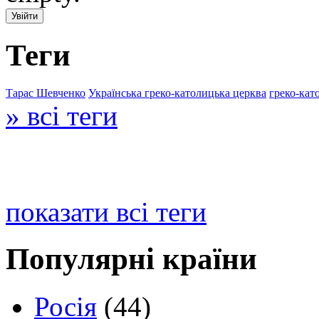
Теги
Тарас Шевченко
Українська греко-католицька церква
греко-кат
» всі теги
показати всі теги
Популярні країни
Росія
(44)