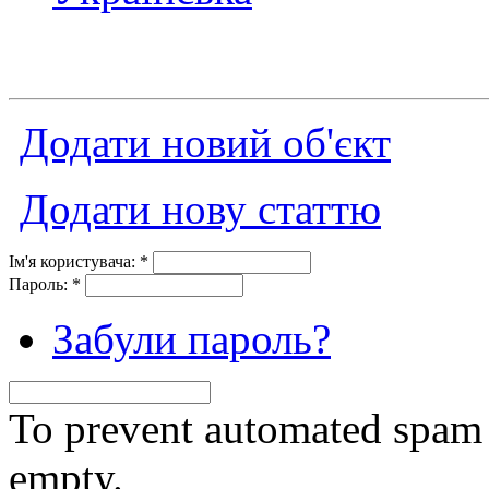
Додати новий об'єкт
Додати нову статтю
Ім'я користувача:
*
Пароль:
*
Забули пароль?
To prevent automated spam s
empty.