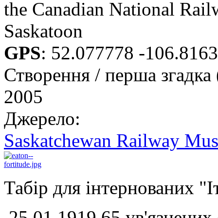
the Canadian National Rail
Saskatoon
GPS
:
52.077778 -106.816
Створення / перша згадка 
2005
Джерело:
Saskatchewan Railway Mu
Табір для інтернованих "І
25.01.1919 65 ув'язнених 