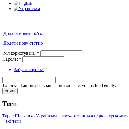
Додати новий об'єкт
Додати нову статтю
Ім'я користувача:
*
Пароль:
*
Забули пароль?
To prevent automated spam submissions leave this field empty.
Теги
Тарас Шевченко
Українська греко-католицька церква
греко-кат
» всі теги