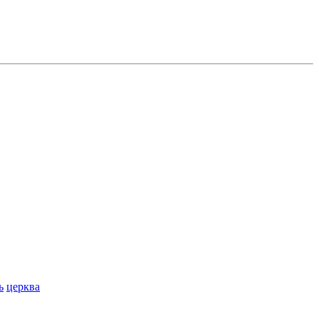
ь
церква