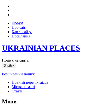
Форум
Про сайт
Карта сайту
Посилання
UKRAINIAN PLACES
Пошук на сайті:
Розширений пошук
Повний перелік місць
Місця на мапі
Статті
Мови