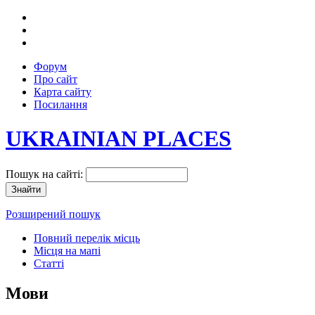
Форум
Про сайт
Карта сайту
Посилання
UKRAINIAN PLACES
Пошук на сайті:
Розширений пошук
Повний перелік місць
Місця на мапі
Статті
Мови