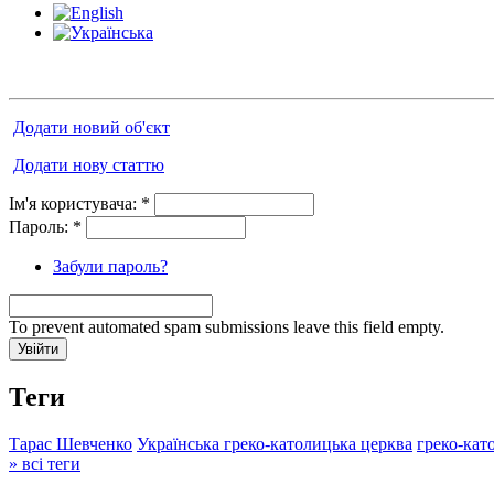
Додати новий об'єкт
Додати нову статтю
Ім'я користувача:
*
Пароль:
*
Забули пароль?
To prevent automated spam submissions leave this field empty.
Теги
Тарас Шевченко
Українська греко-католицька церква
греко-кат
» всі теги