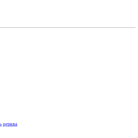
ь
церква