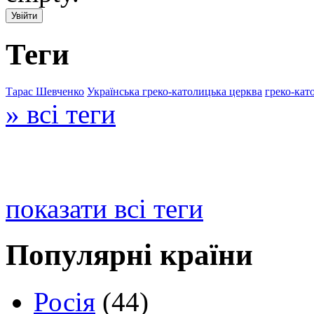
Теги
Тарас Шевченко
Українська греко-католицька церква
греко-кат
» всі теги
показати всі теги
Популярні країни
Росія
(44)