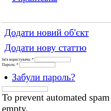
Додати новий об'єкт
Додати нову статтю
Ім'я користувача:
*
Пароль:
*
Забули пароль?
To prevent automated spam s
empty.