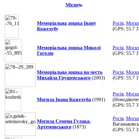
Місце
Меморіальна дошка Івану
Росія
,
Моск
Кожедубу
(GPS:
55.7 3
Меморіальна дошка Миколі
Росія
,
Моск
Гоголю
(GPS:
55.7 3
Меморіальна дошка на честь
Росія
,
Моск
Михайла Грушевського
(2003)
(GPS:
55.7 3
Росія
,
Моск
Могила Івана Кожедуба
(1991)
(Новодівоче
(GPS:
55.7 3
Росія
,
Моск
Могила Семена Гулака-
Ваганьковсь
Артемовського
(1873)
(GPS:
55.7 3