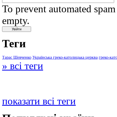
To prevent automated spam s
empty.
Теги
Тарас Шевченко
Українська греко-католицька церква
греко-кат
» всі теги
показати всі теги