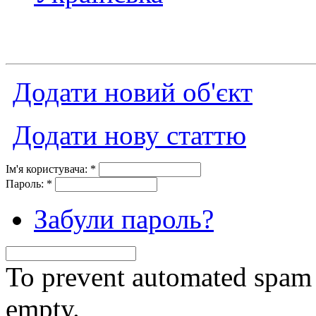
Додати новий об'єкт
Додати нову статтю
Ім'я користувача:
*
Пароль:
*
Забули пароль?
To prevent automated spam s
empty.