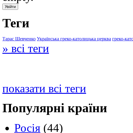
Теги
Тарас Шевченко
Українська греко-католицька церква
греко-кат
» всі теги
показати всі теги
Популярні країни
Росія
(44)