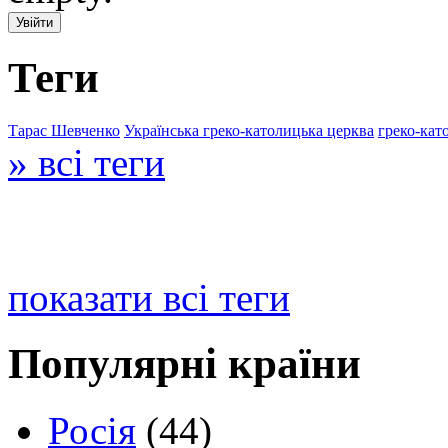
Теги
Тарас Шевченко
Українська греко-католицька церква
греко-кат
» всі теги
показати всі теги
Популярні країни
Росія
(44)