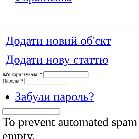
Додати новий об'єкт
Додати нову статтю
Ім'я користувача:
*
Пароль:
*
Забули пароль?
To prevent automated spam s
empty.