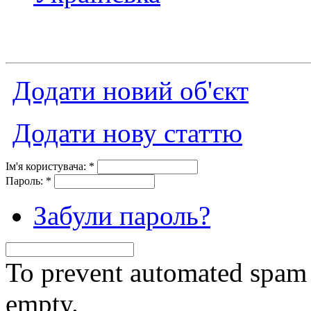
Додати новий об'єкт
Додати нову статтю
Ім'я користувача:
*
Пароль:
*
Забули пароль?
To prevent automated spam s
empty.