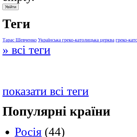
Теги
Тарас Шевченко
Українська греко-католицька церква
греко-кат
» всі теги
показати всі теги
Популярні країни
Росія
(44)