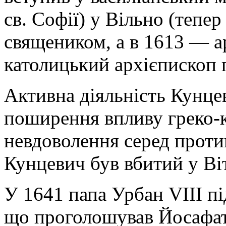
св. Софії) у Вільно (тепер
священиком, а в 1613 — а
католицький архієпископ 
Активна діяльність Кунце
поширення впливу греко-к
невдоволення серед против
Кунцевич був вбитий у Ві
У 1641 папа Урбан VIII пі
що проголошував Йосафат