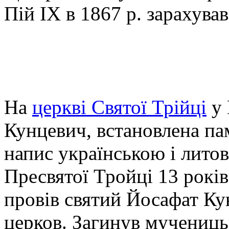
Пій IX в 1867 р. зарахував
На
церквi Святої Трійці
у 
Кунцевич, встановлена па
напис українською і лито
Пресвятої Тройці 13 рокі
провів святий Йосафат Ку
церков. Загинув мучениц