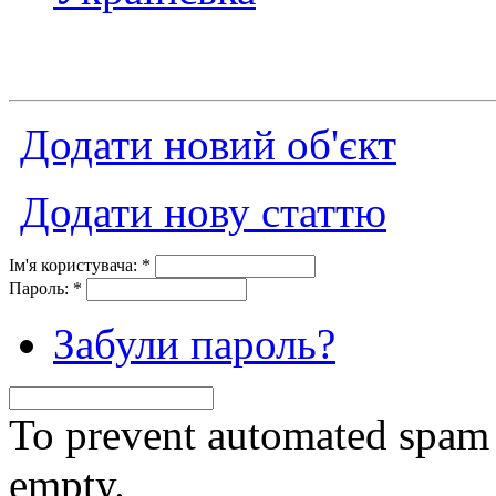
Додати новий об'єкт
Додати нову статтю
Ім'я користувача:
*
Пароль:
*
Забули пароль?
To prevent automated spam s
empty.