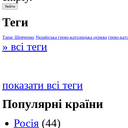
Теги
Тарас Шевченко
Українська греко-католицька церква
греко-кат
» всі теги
показати всі теги
Популярні країни
Росія
(44)