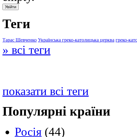
Теги
Тарас Шевченко
Українська греко-католицька церква
греко-кат
» всі теги
показати всі теги
Популярні країни
Росія
(44)