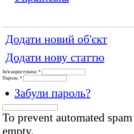
Додати новий об'єкт
Додати нову статтю
Ім'я користувача:
*
Пароль:
*
Забули пароль?
To prevent automated spam s
empty.