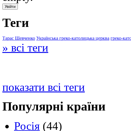
Теги
Тарас Шевченко
Українська греко-католицька церква
греко-кат
» всі теги
показати всі теги
Популярні країни
Росія
(44)