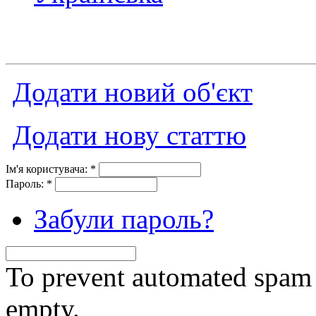
Додати новий об'єкт
Додати нову статтю
Ім'я користувача:
*
Пароль:
*
Забули пароль?
To prevent automated spam s
empty.