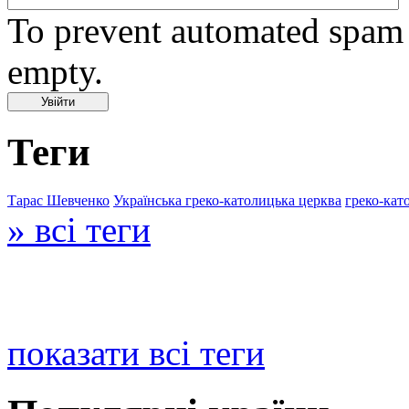
To prevent automated spam s
empty.
Теги
Тарас Шевченко
Українська греко-католицька церква
греко-кат
» всі теги
показати всі теги