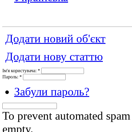
Додати новий об'єкт
Додати нову статтю
Ім'я користувача:
*
Пароль:
*
Забули пароль?
To prevent automated spam s
empty.