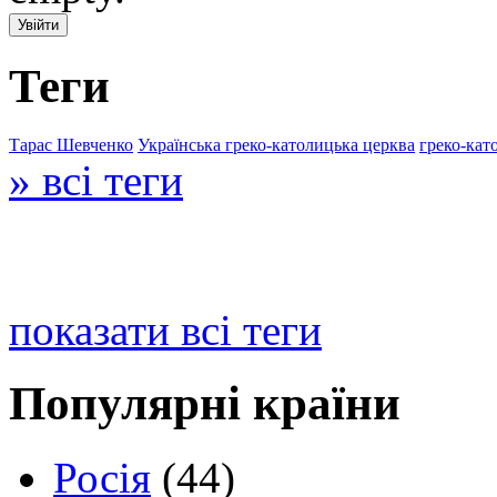
Теги
Тарас Шевченко
Українська греко-католицька церква
греко-кат
» всі теги
показати всі теги
Популярні країни
Росія
(44)