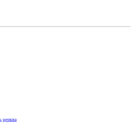
ь
церква