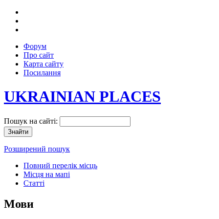
Форум
Про сайт
Карта сайту
Посилання
UKRAINIAN PLACES
Пошук на сайті:
Розширений пошук
Повний перелік місць
Місця на мапі
Статті
Мови