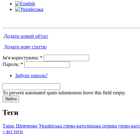
Додати новий об'єкт
Додати нову статтю
Ім'я користувача:
*
Пароль:
*
Забули пароль?
To prevent automated spam submissions leave this field empty.
Теги
Тарас Шевченко
Українська греко-католицька церква
греко-кат
» всі теги