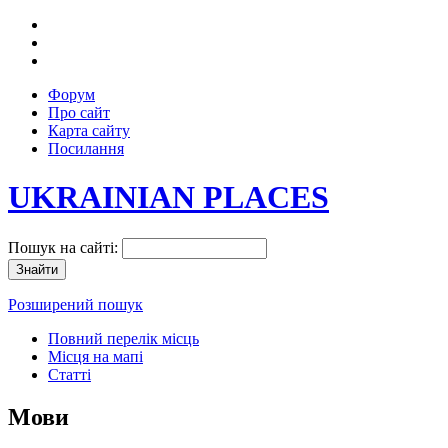
Форум
Про сайт
Карта сайту
Посилання
UKRAINIAN PLACES
Пошук на сайті:
Розширений пошук
Повний перелік місць
Місця на мапі
Статті
Мови