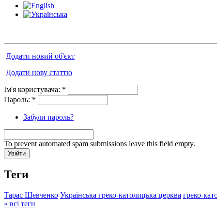
Додати новий об'єкт
Додати нову статтю
Ім'я користувача:
*
Пароль:
*
Забули пароль?
To prevent automated spam submissions leave this field empty.
Теги
Тарас Шевченко
Українська греко-католицька церква
греко-кат
» всі теги