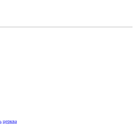
ь
церква