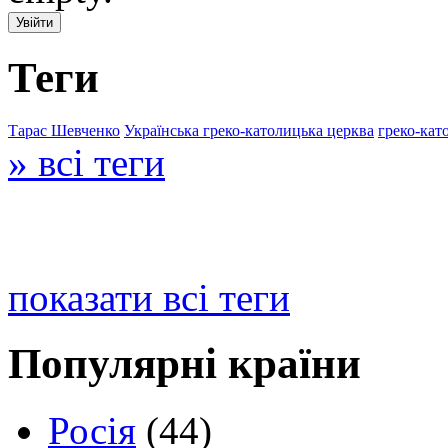
Теги
Тарас Шевченко
Українська греко-католицька церква
греко-кат
» всі теги
показати всі теги
Популярні країни
Росія
(44)