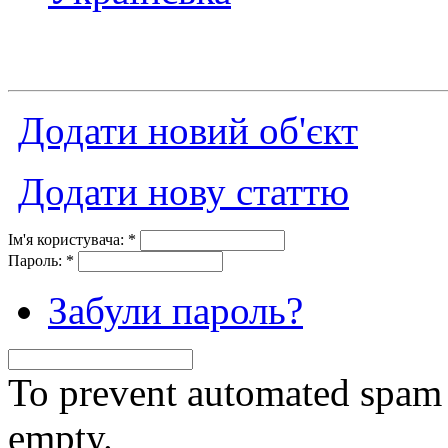
Додати новий об'єкт
Додати нову статтю
Ім'я користувача:
*
Пароль:
*
Забули пароль?
To prevent automated spam s
empty.