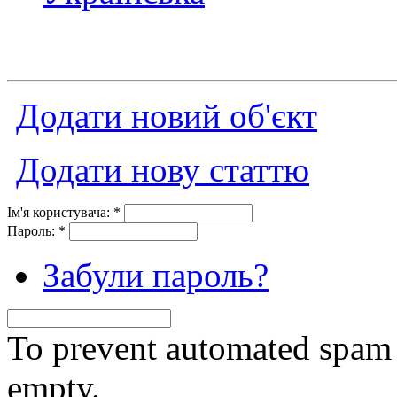
Додати новий об'єкт
Додати нову статтю
Ім'я користувача:
*
Пароль:
*
Забули пароль?
To prevent automated spam s
empty.