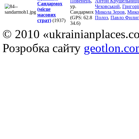
Повенець
,
Антон Крушельниц
Сандармох
ур.
Чеховський
,
Григорі
(місце
Сандармох
Микола Зеров
,
Мико
масових
(GPS:
62.8
Полоз
,
Павло Фили
страт)
(1937)
34.6
)
© 2010 «ukrainianplaces.
Розробка сайту
geotlon.c