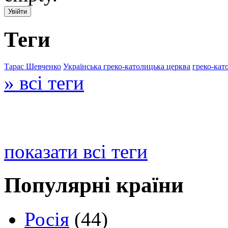
Теги
Тарас Шевченко
Українська греко-католицька церква
греко-кат
» всі теги
показати всі теги
Популярні країни
Росія
(44)