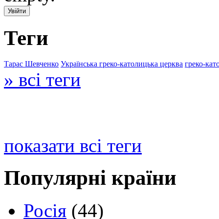
Теги
Тарас Шевченко
Українська греко-католицька церква
греко-кат
» всі теги
показати всі теги
Популярні країни
Росія
(44)