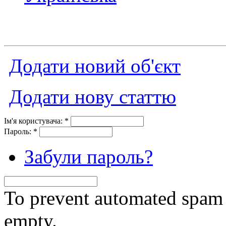
Додати новий об'єкт
Додати нову статтю
Ім'я користувача:
*
Пароль:
*
Забули пароль?
To prevent automated spam s
empty.