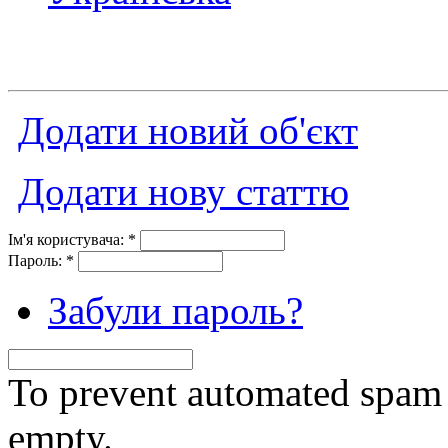
Додати новий об'єкт
Додати нову статтю
Ім'я користувача:
*
Пароль:
*
Забули пароль?
To prevent automated spam s
empty.