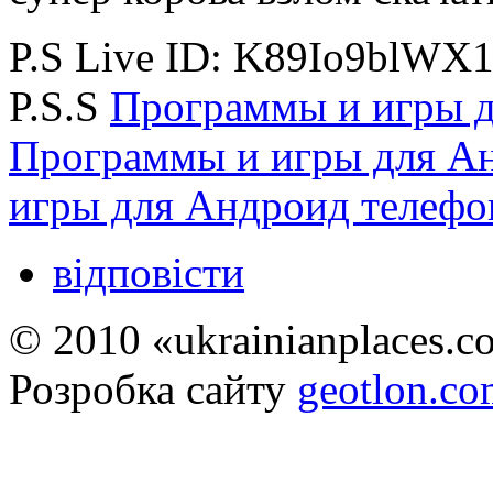
P.S Live ID: K89Io9blWX
P.S.S
Программы и игры д
Программы и игры для А
игры для Андроид телефо
відповісти
© 2010 «ukrainianplaces.
Розробка сайту
geotlon.c