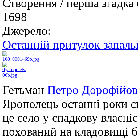
Створення / перша згадка 
1698
Джерело:
Останній притулок запаль
Гетьман
Петро Дорофійо
Ярополець останні роки с
це село у спадкову власніс
похований на кладовищі бі