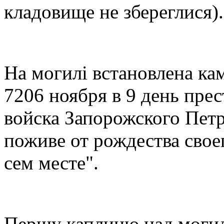
кладовище не збереглися).
На могилі встановлена кам
7206 ноября в 9 день пре
войска Запорожского Пет
поживе от рождества свое
сем месте".
Першу каплицю над могил