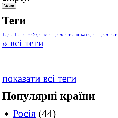
Теги
Тарас Шевченко
Українська греко-католицька церква
греко-кат
» всі теги
показати всі теги
Популярні країни
Росія
(44)