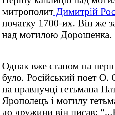
митрополит
Димитрій Рос
початку 1700-их. Він же з
над могилою Дорошенка.
Однак вже станом на перш
було. Російський поет О.
на правнучці гетьмана Нат
Ярополець і могилу гетьма
до дружини він писав: “.