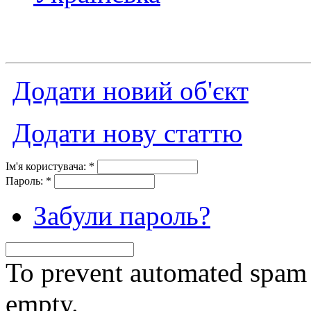
Додати новий об'єкт
Додати нову статтю
Ім'я користувача:
*
Пароль:
*
Забули пароль?
To prevent automated spam s
empty.