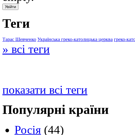
Теги
Тарас Шевченко
Українська греко-католицька церква
греко-кат
» всі теги
показати всі теги
Популярні країни
Росія
(44)