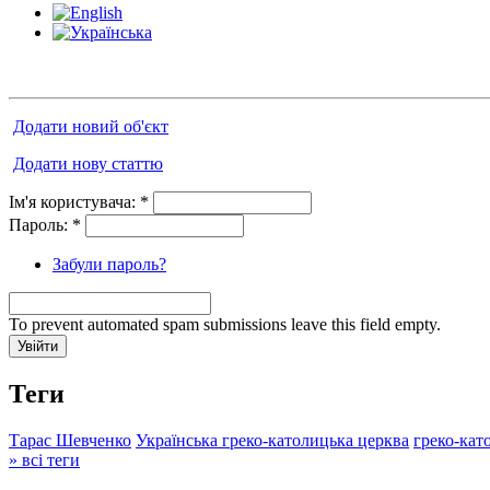
Додати новий об'єкт
Додати нову статтю
Ім'я користувача:
*
Пароль:
*
Забули пароль?
To prevent automated spam submissions leave this field empty.
Теги
Тарас Шевченко
Українська греко-католицька церква
греко-кат
» всі теги