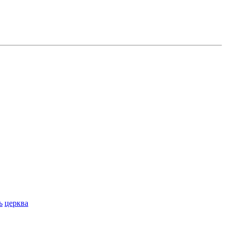
ь
церква