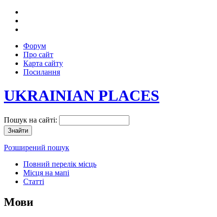
Форум
Про сайт
Карта сайту
Посилання
UKRAINIAN PLACES
Пошук на сайті:
Розширений пошук
Повний перелік місць
Місця на мапі
Статті
Мови