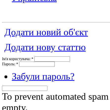
Додати новий об'єкт
Додати нову статтю
Ім'я користувача:
*
Пароль:
*
Забули пароль?
To prevent automated spam s
empty.