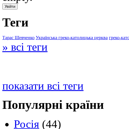
Теги
Тарас Шевченко
Українська греко-католицька церква
греко-кат
» всі теги
показати всі теги
Популярні країни
Росія
(44)